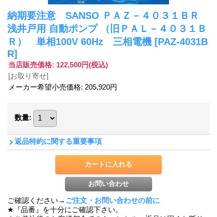
納期要注意 SANSO ＰＡＺ－４０３１ＢＲ
浅井戸用 自動ポンプ （旧ＰＡＬ－４０３１Ｂ
Ｒ） 単相100V 60Hz 三相電機
[PAZ-4031B
R]
当店販売価格
:
122,500円
(税込)
[お取り寄せ]
メーカー希望小売価格
:
205,920円
数量
:
返品特約に関する重要事項
ご確認ください→
ご注文・お問い合わせの前に
★『品番』を十分にご確認下さい。