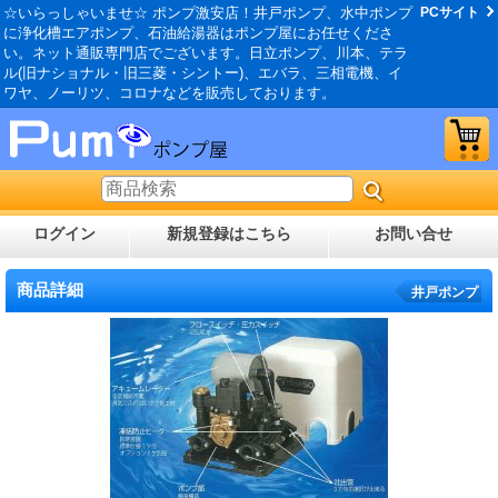
☆いらっしゃいませ☆ ポンプ激安店！井戸ポンプ、水中ポンプ
PCサイト
に浄化槽エアポンプ、石油給湯器はポンプ屋にお任せくださ
い。ネット通販専門店でございます。日立ポンプ、川本、テラ
ル(旧ナショナル・旧三菱・シントー)、エバラ、三相電機、イ
ワヤ、ノーリツ、コロナなどを販売しております。
ログイン
新規登録はこちら
お問い合せ
商品詳細
井戸ポンプ