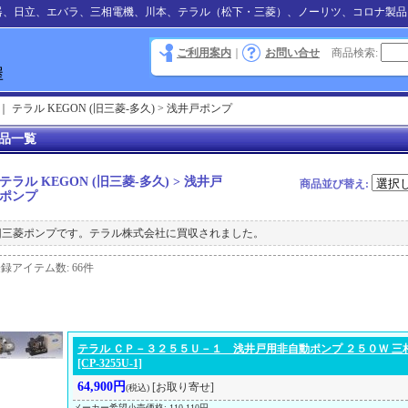
器、日立、エバラ、三相電機、川本、テラル（松下・三菱）、ノーリツ、コロナ製品
ご利用案内
｜
お問い合せ
商品検索
:
｜
テラル KEGON (旧三菱-多久) > 浅井戸ポンプ
品一覧
テラル KEGON (旧三菱-多久) > 浅井戸
商品並び替え
:
ポンプ
旧三菱ポンプです。テラル株式会社に買収されました。
登録アイテム数
:
66件
テラル ＣＰ－３２５５Ｕ－１ 浅井戸用非自動ポンプ ２５０Ｗ 三相20
[CP-3255U-1]
64,900円
[お取り寄せ]
(税込)
メーカー希望小売価格
:
110,110円