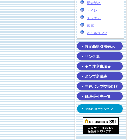
配管部材
トイレ
キッチン
家電
オイルタンク
特定商取引法表示
リンク集
★ご注意事項★
ポンプ変遷表
井戸ポンプ交換DIY
修理受付先一覧
Yahoo!オークション